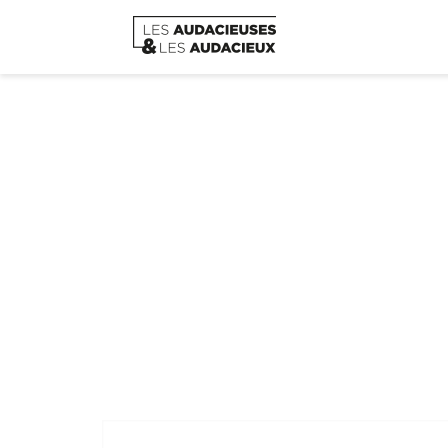
Apéro-Débat : Un seni
Home
/
Apéro-Dé