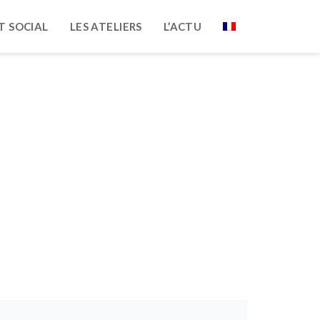
T SOCIAL
LES ATELIERS
L’ACTU
e ouverte et solidaire
verte Et Solidaire