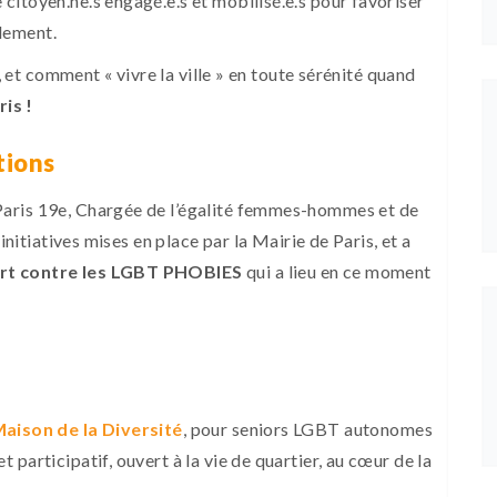
citoyen.ne.s engagé.e.s
et mobilisé.e.s pour favoriser
olement.
s, et comment « vivre la ville » en toute sérénité quand
ris !
tions
 Paris 19e, Chargée de l’égalité femmes-hommes et de
initiatives mises en place par la Mairie de Paris, et a
ort contre les LGBT PHOBIES
qui a lieu en ce moment
Maison de la Diversité
, pour seniors LGBT autonomes
participatif, ouvert à la vie de quartier, au cœur de la