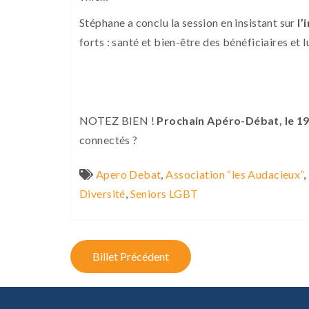
Stéphane a conclu la session en insistant sur
l’
forts : santé et bien-être des bénéficiaires et 
NOTEZ BIEN !
Prochain Apéro-Débat, le 19 
connectés ?
Apero Debat
,
Association “les Audacieux”
,
Diversité
,
Seniors LGBT
P
Billet Précédent
o
s