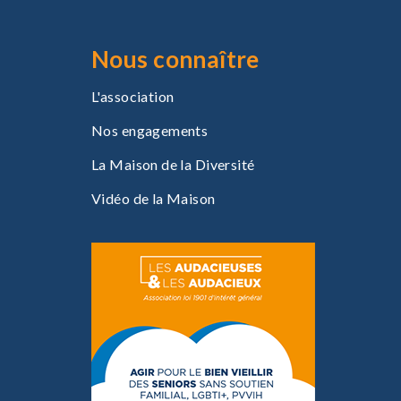
t
n
Nous connaître
a
L'association
v
Nos engagements
i
La Maison de la Diversité
g
Vidéo de la Maison
a
t
i
o
n