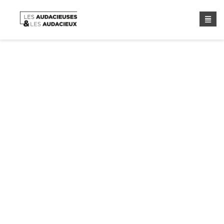
Étiquette :
Association «
les Audacieux »
Home
/ Étiquette :
Association « Les Audacieux »