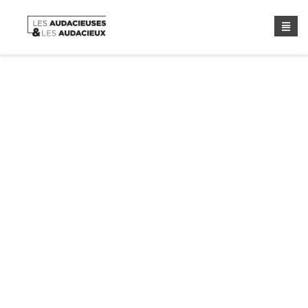
Maintenons le lien !
Home
/
Asso Les Audacieuses Et Les Audacieux
/
Maintenons Le Lien !