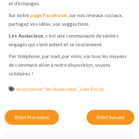
et d’échanges.
Sur notre
page Facebook
, sur nos réseaux sociaux,
partagez vos idées, vos suggestions.
Les Audacieux
, c’est une communauté de seniors
engagés qui s’entraident et se soutiennent.
Par téléphone, par mail, par visio, via tous les moyens
de communication à notre disposition, soyons
solidaires !
Association “les Audacieux”
,
Lien Social
P
Billet Précédent
Billet Suivant
o
s