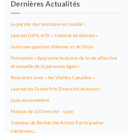
Dernières Actualités
t
n
Le permis de construire est validé !
a
Lauréat Défis d’Or « Habitat de demain »
v
Juste une question d’Amour et de Désir
i
Formation « Approche inclusive de la vie affective
g
et sexuelle de la personne âgée »
a
Rencontre avec « les Vieilles Canailles »
t
Lauréat du Grand Prix Diversité Inclusion !
i
Lyon en novembre
o
Maison de la Diversité – Lyon
n
3 années de Recherche Action Participative
s’achèvent…