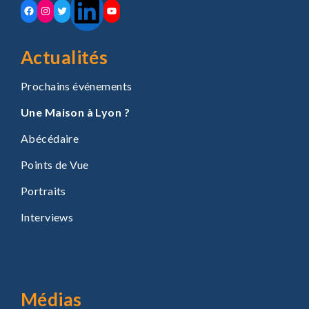
LinkedIn
Facebook
Instagram
Twitter
YouTube
Actualités
Prochains événements
Une Maison à Lyon ?
Abécédaire
Points de Vue
Portraits
Interviews
Médias