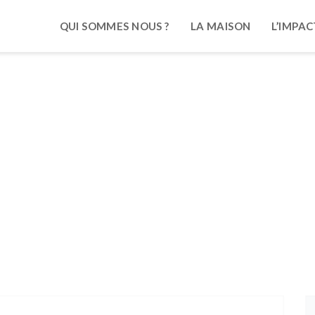
QUI SOMMES NOUS ?
LA MAISON
L’IMPAC
uoi créer des lieux de vie inclu
me
/
On Parle De Nous
/ Pourquoi Créer Des Lieux De Vie Inclus