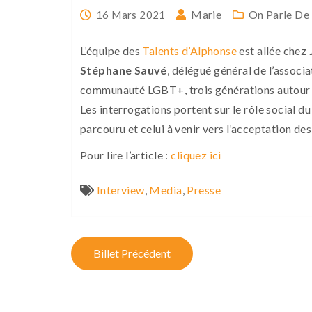
Marie
On Parle De
16 Mars 2021
L’équipe des
Talents d’Alphonse
est allée chez
Stéphane Sauvé
, délégué général de l’associ
communauté LGBT+, trois générations autour d
Les interrogations portent sur le rôle social d
parcouru et celui à venir vers l’acceptation des
Pour lire l’article :
cliquez ici
Interview
,
Media
,
Presse
P
Billet Précédent
o
s