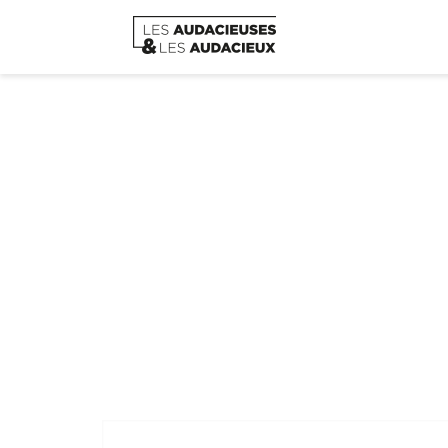
Pourq
Ho