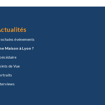
ctualités
rochains événements
ne Maison à Lyon ?
bécédaire
oints de Vue
ortraits
nterviews