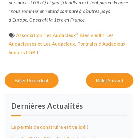
personnes LGBTQ et gay-friendly n’existent pas en France
; nous sommes en retard comparé à d’autres pays
d’Europe. Ce serait la 1ère en France.
Association “les Audacieux”
,
Bien vieillir
,
Les
Audacieuses et Les Audacieux
,
Portraits d’Audacieux
,
Seniors LGBT
P
Billet Précédent
Billet Suivant
o
s
Dernières Actualités
t
n
Le permis de construire est validé !
a