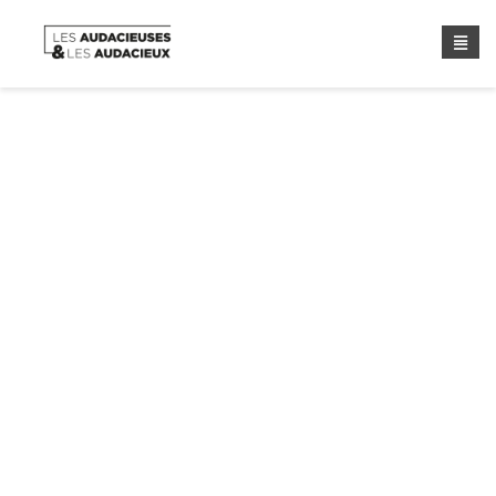
Portraits d’Audacieuses &
d’Audacieux : Cathy 64 ans
Home
/
Portraits
/ Portraits D’Audacieuses & D’Audacieux
: Cathy 64 Ans