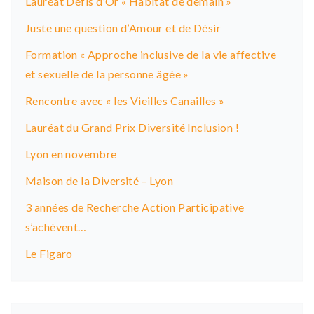
Lauréat Défis d’Or « Habitat de demain »
v
Juste une question d’Amour et de Désir
i
Formation « Approche inclusive de la vie affective
g
et sexuelle de la personne âgée »
a
Rencontre avec « les Vieilles Canailles »
t
Lauréat du Grand Prix Diversité Inclusion !
i
Lyon en novembre
o
Maison de la Diversité – Lyon
n
3 années de Recherche Action Participative
s’achèvent…
Le Figaro