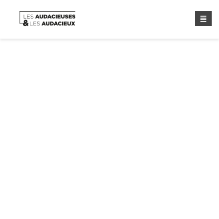
L’association ARIS apporte
son soutien financier à la
Maison de la Diversité !
Home
/
Asso Les Audacieuses Et Les Audacieux
/
L’association ARIS Apporte Son Soutien Financier À La
Maison De La Diversité !