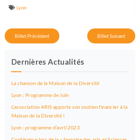
Lyon
P
Billet Précédent
Billet Suivant
o
s
Dernières Actualités
t
n
La chanson de la Maison de la Diversité
a
Lyon : Programme de Juin
v
L’association ARIS apporte son soutien financier à la
i
Maison de la Diversité !
g
Lyon : programme d’avril 2023
a
Conférence lors de la « Semaine des arts et Sciences