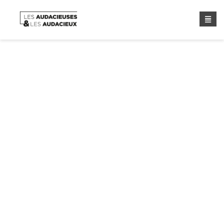
Catégorie :
Les nouvelles de
Rainbold Society
Home
/ Catégorie :
Les Nouvelles De Rainbold Society