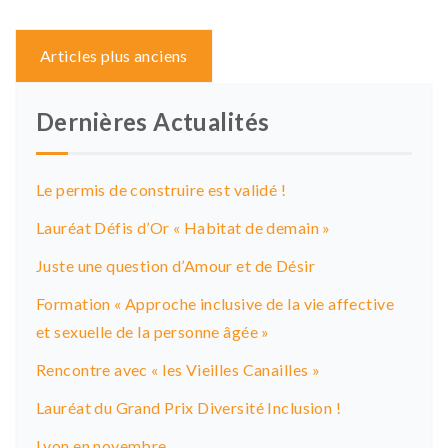
Navigation
Articles plus anciens
des
articles
Dernières Actualités
Le permis de construire est validé !
Lauréat Défis d’Or « Habitat de demain »
Juste une question d’Amour et de Désir
Formation « Approche inclusive de la vie affective
et sexuelle de la personne âgée »
Rencontre avec « les Vieilles Canailles »
Lauréat du Grand Prix Diversité Inclusion !
Lyon en novembre