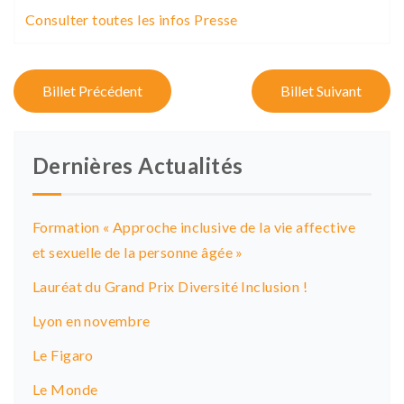
Consulter toutes les infos Presse
P
Billet Précédent
Billet Suivant
o
s
Dernières Actualités
t
n
Formation « Approche inclusive de la vie affective
a
et sexuelle de la personne âgée »
v
Lauréat du Grand Prix Diversité Inclusion !
i
Lyon en novembre
g
Le Figaro
a
Le Monde