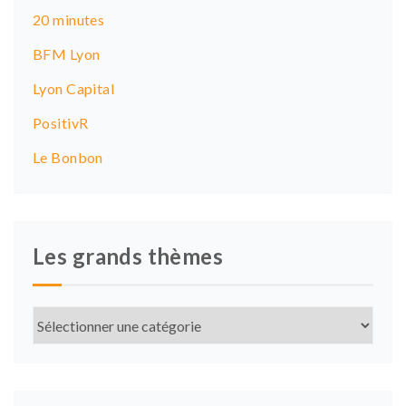
t
20 minutes
i
BFM Lyon
o
Lyon Capital
n
PositivR
Le Bonbon
Les grands thèmes
Les
grands
thèmes