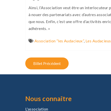
Ainsi, l’Association veut être un interlocuteur p
à nouer des partenariats avec d’autres associat
que nous. Enfin, c’est une offre d’activités en
adhérents. »
Association “les Audacieux”
,
Les Audacieus
P
Billet Précédent
o
s
t
n
Nous connaître
a
L'association