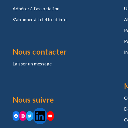
Adhérer à l'association
U
S'abonner à la lettre d'info
A
P
P
Nous contacter
I
Laisser un message
Nous suivre
O
D
C