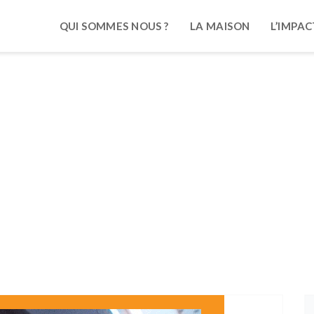
QUI SOMMES NOUS ?
LA MAISON
L’IMPAC
n : une nouvelle équipe pour de
es Et Les Audacieux
/ AG De L’Association : Une Nouvelle Équip