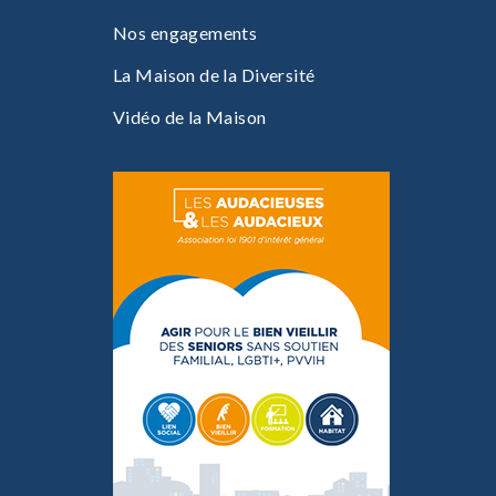
v
Nos engagements
i
La Maison de la Diversité
g
Vidéo de la Maison
a
t
i
o
n