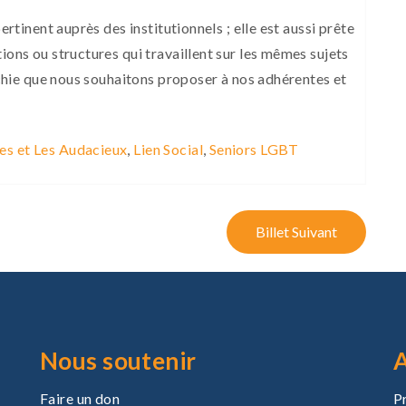
ertinent auprès des institutionnels ; elle est aussi prête
ions ou structures qui travaillent sur les mêmes sujets
richie que nous souhaitons proposer à nos adhérentes et
es et Les Audacieux
,
Lien Social
,
Seniors LGBT
Billet Suivant
Nous soutenir
A
Faire un don
P