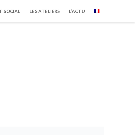
T SOCIAL
LES ATELIERS
L’ACTU
 belles ambitions !
e Pour De Belles Ambitions !