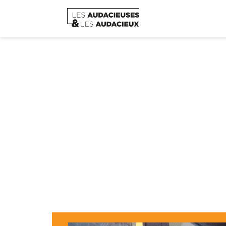
AG de l’Associatio
Home
/
Asso Les Audacieus