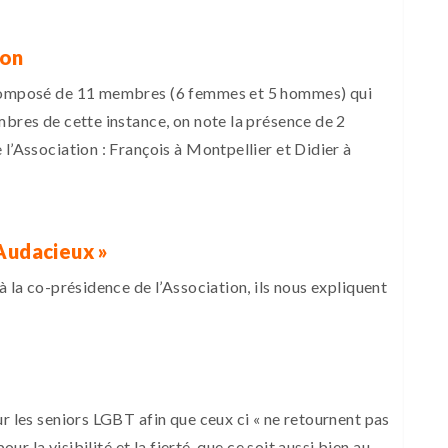
ion
, composé de 11 membres (6 femmes et 5 hommes) qui
mbres de cette instance, on note la présence de 2
l’Association : François à Montpellier et Didier à
 Audacieux »
à la co-présidence de l’Association, ils nous expliquent
ur les seniors LGBT afin que ceux ci « ne retournent pas
our la visibilité et la fierté, que ce soit aussi bien au