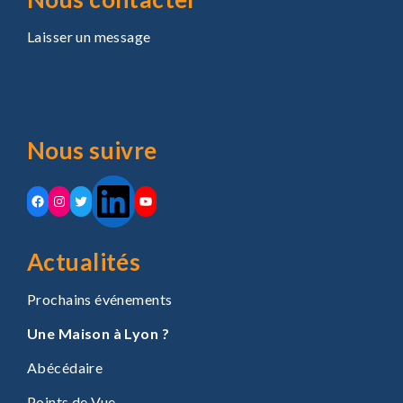
Laisser un message
Nous suivre
LinkedIn
Facebook
Instagram
Twitter
YouTube
Actualités
Prochains événements
Une Maison à Lyon ?
Abécédaire
Points de Vue