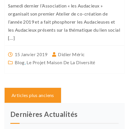
Samedi dernier l’Association « les Audacieux »
organisait son premier Atelier de co-création de
l’année 2019 et a fait phosphorer les Audacieuses et
les Audacieux présents sur la thématique du lien social
[…]
Didier Méric
15 Janvier 2019
Blog
,
Le Projet Maison De La Diversité
Navigation
Articles plus anciens
des
articles
Dernières Actualités