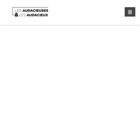
Étiquette :
Atelier Co-
Creation
Home
/ Étiquette :
Atelier Co-Creation