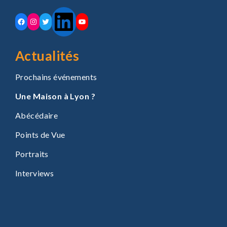
LinkedIn
Facebook
Instagram
Twitter
YouTube
Actualités
Prochains événements
Une Maison à Lyon ?
Abécédaire
Points de Vue
Portraits
Interviews