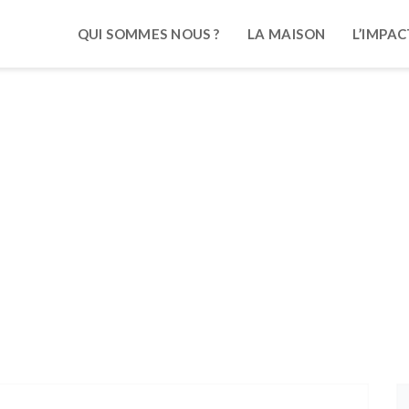
QUI SOMMES NOUS ?
LA MAISON
L’IMPAC
re - Décembre : la Program
es Audacieuses Et Les Audacieux
/ Novembre - Décembre : La 