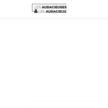
Novemb
Home
/
Asso L