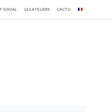
T SOCIAL
LES ATELIERS
L’ACTU
mation!
Programmation!