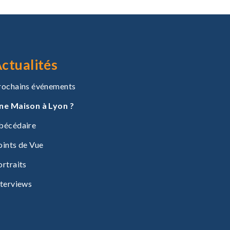
ctualités
rochains événements
ne Maison à Lyon ?
bécédaire
oints de Vue
ortraits
nterviews