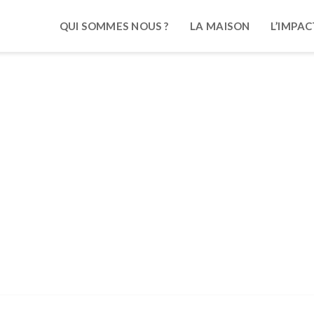
QUI SOMMES NOUS ?
LA MAISON
L’IMPAC
#LaGourde voyage
ome
/
Asso Les Audacieuses Et Les Audacieux
/ #LaGourde Voy