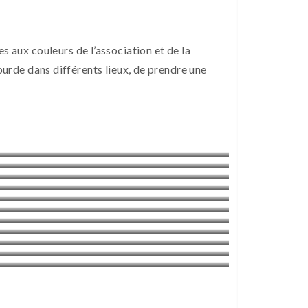
s aux couleurs de l’association et de la
ourde dans différents lieux, de prendre une
LYON
ITALIE – Milan
PARIS
VANNES
VALLOIRES
PARIS – CENTRE LGBTQI
LYON
TEPATOUSEUL
AMIENS
PARIS
NORMANDIE