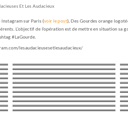
acieuses Et Les Audacieux
 Instagram sur Paris (
voir le post
), Des Gourdes orange logotée
rents. L’objectif de l’opération est de mettre en situation sa g
hashtag #LaGourde.
gram.com/lesaudacieusesetlesaudacieux/
ESPAGNE
PARIS
PARIS
VANNES
NORMANDIE SAINT-MARTIN-DE-MONDAYE
PARIS
LYON
CHARTRES
PARIS
ROSCOFF
MONT SAINT-MICHEL