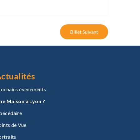
Billet Suivant
ctualités
rochains événements
ne Maison à Lyon ?
bécédaire
oints de Vue
ortraits