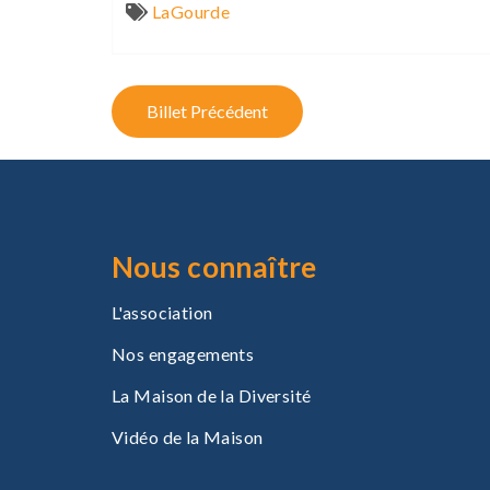
LaGourde
P
Billet Précédent
o
s
t
n
Nous connaître
a
L'association
v
Nos engagements
i
La Maison de la Diversité
g
Vidéo de la Maison
a