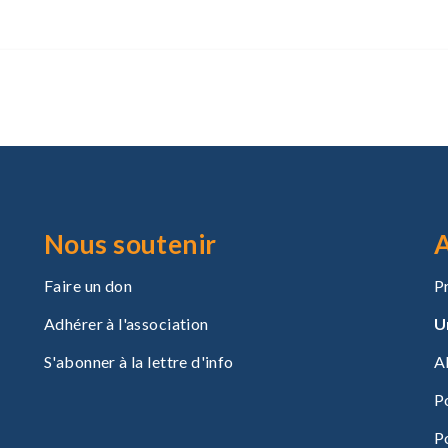
Nous soutenir
A
Faire un don
P
Adhérer à l'association
U
S'abonner à la lettre d'info
A
P
P