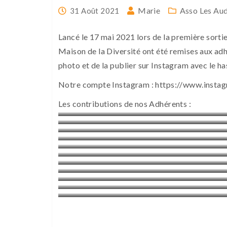
Marie
Asso Les Aud
31 Août 2021
Lancé le 17 mai 2021 lors de la première sortie
Maison de la Diversité ont été remises aux adhé
photo et de la publier sur Instagram avec le 
Notre compte Instagram : https://www.insta
Les contributions de nos Adhérents :
ESPAGNE – Barcelone
PARIS
NICE
VANNES
LYON
MARCHE DES FIERTES DE PARIS
ILE DE RE
LYON
AMIENS
ROSCOFF
PARIS