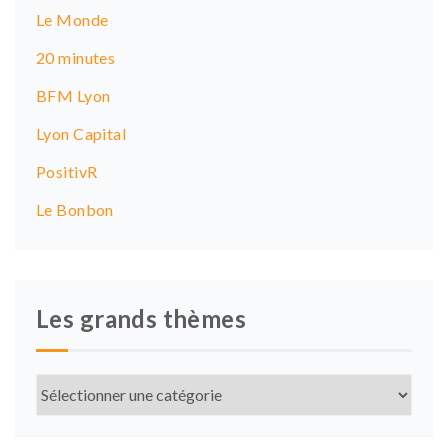
a
Le Monde
t
20 minutes
i
BFM Lyon
o
Lyon Capital
n
PositivR
Le Bonbon
Les grands thèmes
Les
grands
thèmes