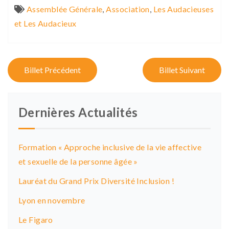
Assemblée Générale
,
Association
,
Les Audacieuses
et Les Audacieux
P
Billet Précédent
Billet Suivant
o
s
Dernières Actualités
t
n
Formation « Approche inclusive de la vie affective
a
et sexuelle de la personne âgée »
v
Lauréat du Grand Prix Diversité Inclusion !
i
Lyon en novembre
g
Le Figaro