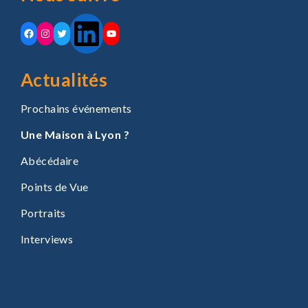
LinkedIn
Facebook
Instagram
Twitter
YouTube
Actualités
Prochains événements
Une Maison à Lyon ?
Abécédaire
Points de Vue
Portraits
Interviews